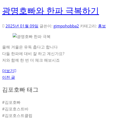
광명호빠와 한파 극복하기
2025년 01월 09일
글쓴이:
gimpohobba2
카테고리:
홍보
올해 겨울은 유독 춥다고 합니다
다들 한파에 대비 잘 하고 계신가요?
저와 함께 한 번 더 체크 해보시죠
더보기
글
이전 글
탐
김포호빠 태그
색
#김포호빠
#김포호스트바
#김포호스트클럽