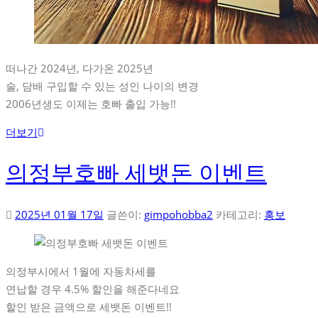
떠나간 2024년, 다가온 2025년
술, 담배 구입할 수 있는 성인 나이의 변경
2006년생도 이제는 호빠 출입 가능!!
더보기
의정부호빠 세뱃돈 이벤트
2025년 01월 17일
글쓴이:
gimpohobba2
카테고리:
홍보
의정부시에서 1월에 자동차세를
연납할 경우 4.5% 할인을 해준다네요
할인 받은 금액으로 세뱃돈 이벤트!!