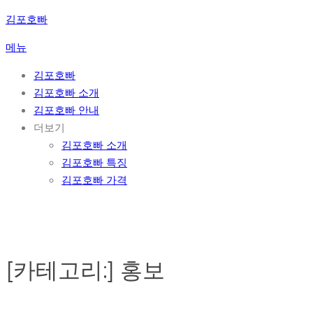
콘
김포호빠
텐
메뉴
츠
로
김포호빠
바
김포호빠 소개
로
김포호빠 안내
가
더보기
기
김포호빠 소개
김포호빠 특징
김포호빠 가격
[카테고리:]
홍보