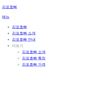
콘
김포호빠
텐
메뉴
츠
로
김포호빠
바
김포호빠 소개
로
김포호빠 안내
가
더보기
기
김포호빠 소개
김포호빠 특징
김포호빠 가격