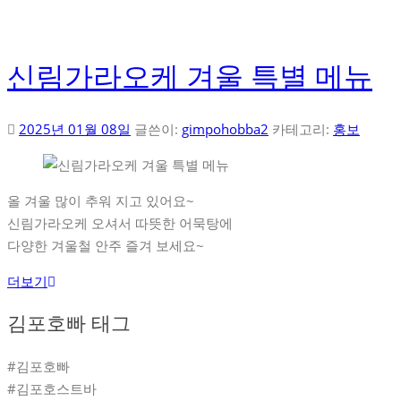
신림가라오케 겨울 특별 메뉴
2025년 01월 08일
글쓴이:
gimpohobba2
카테고리:
홍보
올 겨울 많이 추워 지고 있어요~
신림가라오케 오셔서 따뜻한 어묵탕에
다양한 겨울철 안주 즐겨 보세요~
더보기
김포호빠 태그
#김포호빠
#김포호스트바