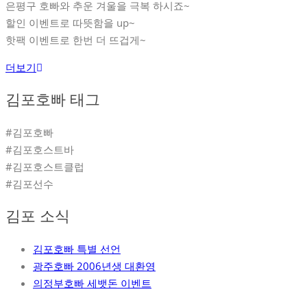
은평구 호빠와 추운 겨울을 극복 하시죠~
할인 이벤트로 따뜻함을 up~
핫팩 이벤트로 한번 더 뜨겁게~
더보기
김포호빠 태그
#김포호빠
#김포호스트바
#김포호스트클럽
#김포선수
김포 소식
김포호빠 특별 선언
광주호빠 2006년생 대환영
의정부호빠 세뱃돈 이벤트