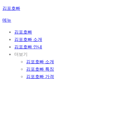
콘
김포호빠
텐
메뉴
츠
로
김포호빠
바
김포호빠 소개
로
김포호빠 안내
가
더보기
기
김포호빠 소개
김포호빠 특징
김포호빠 가격